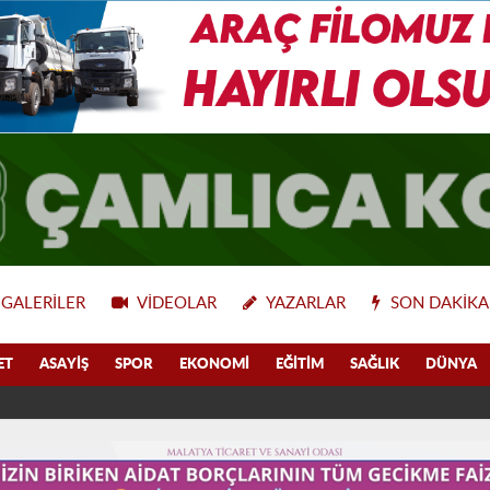
GALERILER
VIDEOLAR
YAZARLAR
SON DAKIKA
ET
ASAYIŞ
SPOR
EKONOMI
EĞITIM
SAĞLIK
DÜNYA