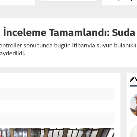
Boşalan Kamyon
recek 1,5
Belediyesi Ara
TOKİ Konutlarına
iralık Yatırım
Adli Yardım Pr
Girdi
İmzalandı
 İnceleme Tamamlandı: Suda 
ntroller sonucunda bugün itibarıyla suyun bulanıklı
aydedildi.