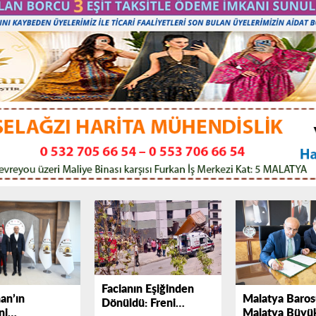
Facianın Eşiğinden
an’ın
Malatya Barosu
Dönüldü: Freni
ni
Malatya Büyük