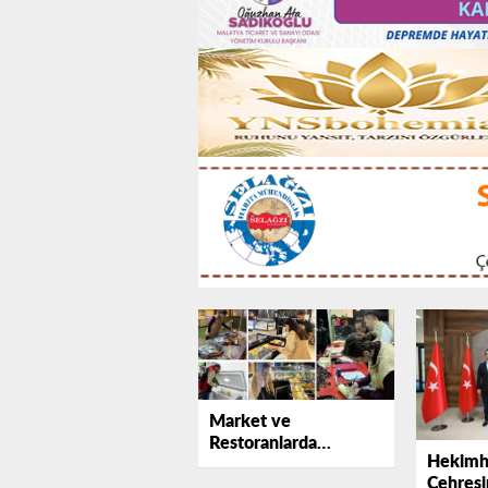
Market ve
Restoranlarda
Hekimh
Denetim Alarmı: 544
Çehresi
Bin TL’lik Ceza Kesildi