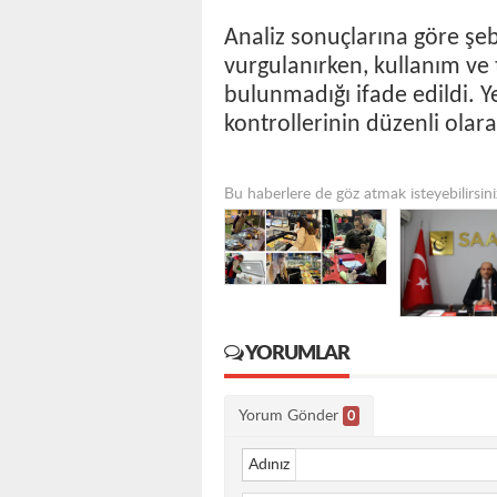
Analiz sonuçlarına göre ş
vurgulanırken, kullanım ve 
bulunmadığı ifade edildi. Yet
kontrollerinin düzenli olar
Bu haberlere de göz atmak isteyebilirsini
YORUMLAR
Yorum Gönder
0
Adınız