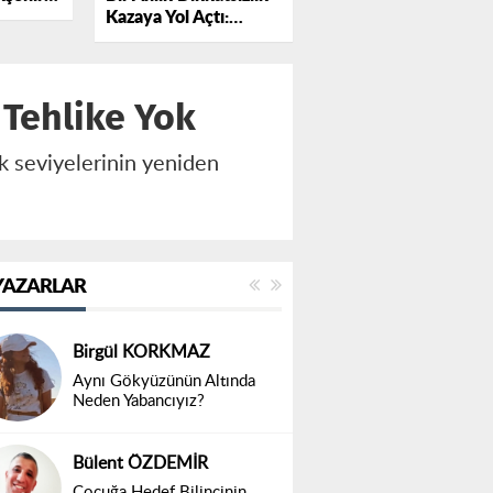
Kazaya Yol Açtı:
sında
Otomobil Traktöre
otokolü
Çarptı
Tehlike Yok
k seviyelerinin yeniden
YAZARLAR
Birgül KORKMAZ
Aynı Gökyüzünün Altında
Neden Yabancıyız?
Bülent ÖZDEMİR
Çocuğa Hedef Bilincinin