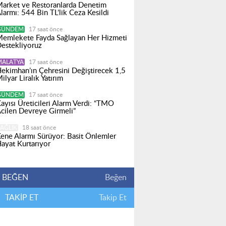
arket ve Restoranlarda Denetim
larmı: 544 Bin TL’lik Ceza Kesildi
GÜNDEM
17 saat önce
emlekete Fayda Sağlayan Her Hizmeti
estekliyoruz
MALATYA
17 saat önce
ekimhan’ın Çehresini Değiştirecek 1,5
ilyar Liralık Yatırım
GÜNDEM
17 saat önce
ayısı Üreticileri Alarm Verdi: “TMO
cilen Devreye Girmeli”
AĞLIK
18 saat önce
ene Alarmı Sürüyor: Basit Önlemler
ayat Kurtarıyor
BEĞEN
Beğen
TAKİP ET
Takip Et