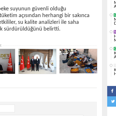
M
A
ebeke suyunun güvenli olduğu
tüketim açısından herhangi bir sakınca
M
kililer, su kalite analizleri ile saha
D
ak sürdürüldüğünü belirtti.
H
M
z.
K
A
S
K
H