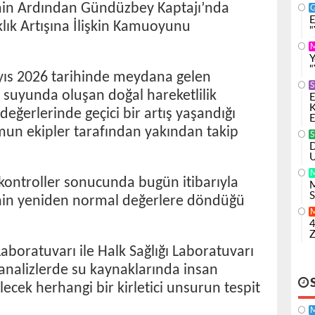
min Ardından Gündüzbey Kaptajı’nda
E
lık Artışına İlişkin Kamuoyunu
"
Y
"
yıs 2026 tarihinde meydana gelen
S
suyunda oluşan doğal hareketlilik
E
K
değerlerinde geçici bir artış yaşandığı
E
umun ekipler tarafından yakından takip
S
D
U
ontroller sonucunda bugün itibarıyla
M
S
inin yeniden normal değerlere döndüğü
4
Z
boratuvarı ile Halk Sağlığı Laboratuvarı
 analizlerde su kaynaklarında insan
lecek herhangi bir kirletici unsurun tespit