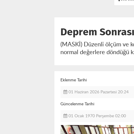
Değişti
Milyar L
Deprem Sonrası
(MASKİ) Düzenli ölçüm ve ko
normal değerlere döndüğü k
Eklenme Tarihi
01 Haziran 2026 Pazartesi 20:24
Güncelenme Tarihi
01 Ocak 1970 Perşembe 02:00