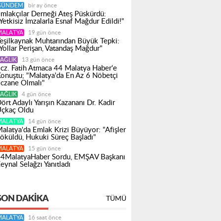
GÜNDEM
bir ay önce
mlakçılar Derneği Ateş Püskürdü:
Yetkisiz İmzalarla Esnaf Mağdur Edildi!"
MALATYA
19 gün önce
eşilkaynak Muhtarından Büyük Tepki:
Yollar Perişan, Vatandaş Mağdur"
AĞLIK
13 gün önce
cz. Fatih Atmaca 44 Malatya Haber'e
onuştu; "Malatya'da En Az 6 Nöbetçi
czane Olmalı"
AĞLIK
4 gün önce
ört Adaylı Yarışın Kazananı Dr. Kadir
çkaç Oldu
MALATYA
14 gün önce
alatya'da Emlak Krizi Büyüyor: "Afişler
öküldü, Hukuki Süreç Başladı"
MALATYA
15 gün önce
4MalatyaHaber Sordu, EMŞAV Başkanı
eynal Selağzı Yanıtladı
SON DAKIKA
TÜMÜ
MALATYA
16 saat önce