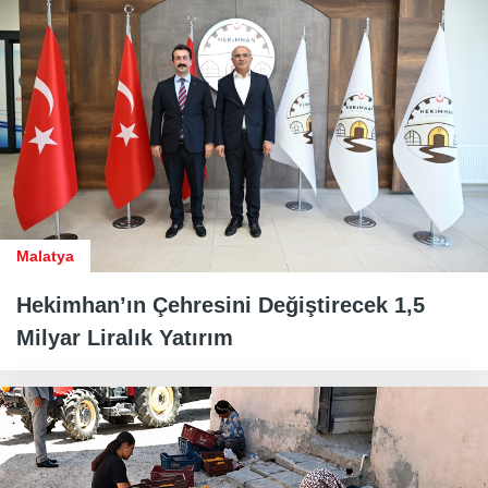
Malatya
Hekimhan’ın Çehresini Değiştirecek 1,5
Milyar Liralık Yatırım