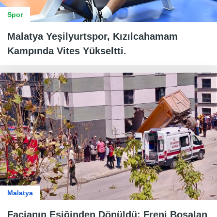
Spor
Malatya Yeşilyurtspor, Kızılcahamam
Kampında Vites Yükseltti.
Malatya
Facianın Eşiğinden Dönüldü: Freni Boşalan