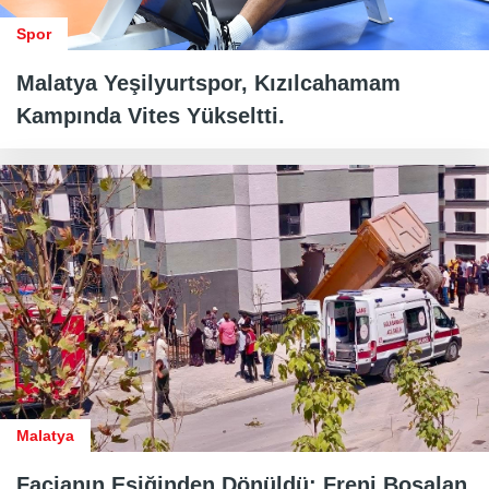
Spor
Malatya Yeşilyurtspor, Kızılcahamam
Kampında Vites Yükseltti.
Malatya
Facianın Eşiğinden Dönüldü: Freni Boşalan