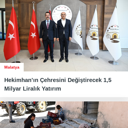
Malatya
Hekimhan’ın Çehresini Değiştirecek 1,5
Milyar Liralık Yatırım