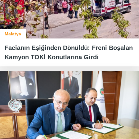
Malatya
Facianın Eşiğinden Dönüldü: Freni Boşalan
Kamyon TOKİ Konutlarına Girdi