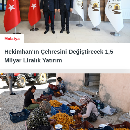
Malatya
Hekimhan’ın Çehresini Değiştirecek 1,5
Milyar Liralık Yatırım