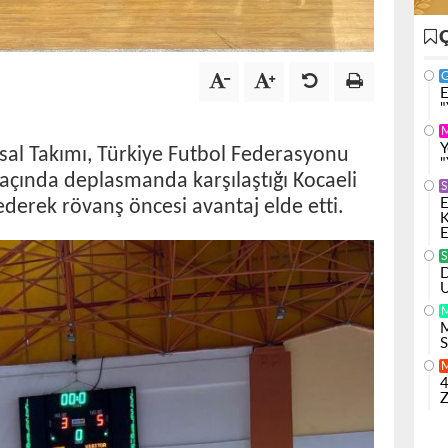
E
"
Y
tsal Takımı, Türkiye Futbol Federasyonu
"
 maçında deplasmanda karşılaştığı Kocaeli
S
ederek rövanş öncesi avantaj elde etti.
E
K
E
S
D
U
M
S
4
Z