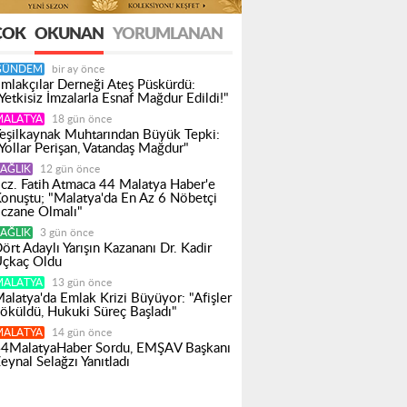
ÇOK
OKUNAN
YORUMLANAN
GÜNDEM
bir ay önce
mlakçılar Derneği Ateş Püskürdü:
Yetkisiz İmzalarla Esnaf Mağdur Edildi!"
MALATYA
18 gün önce
eşilkaynak Muhtarından Büyük Tepki:
Yollar Perişan, Vatandaş Mağdur"
AĞLIK
12 gün önce
cz. Fatih Atmaca 44 Malatya Haber'e
onuştu; "Malatya'da En Az 6 Nöbetçi
czane Olmalı"
AĞLIK
3 gün önce
ört Adaylı Yarışın Kazananı Dr. Kadir
çkaç Oldu
MALATYA
13 gün önce
alatya'da Emlak Krizi Büyüyor: "Afişler
öküldü, Hukuki Süreç Başladı"
MALATYA
14 gün önce
4MalatyaHaber Sordu, EMŞAV Başkanı
eynal Selağzı Yanıtladı