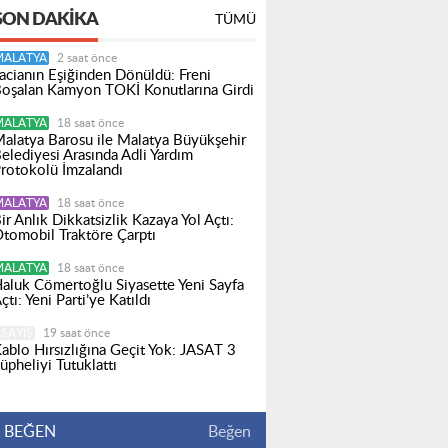
SON DAKIKA
TÜMÜ
MALATYA
2 saat önce
acianın Eşiğinden Dönüldü: Freni
oşalan Kamyon TOKİ Konutlarına Girdi
MALATYA
18 saat önce
alatya Barosu ile Malatya Büyükşehir
elediyesi Arasında Adli Yardım
rotokolü İmzalandı
MALATYA
18 saat önce
ir Anlık Dikkatsizlik Kazaya Yol Açtı:
tomobil Traktöre Çarptı
MALATYA
18 saat önce
aluk Cömertoğlu Siyasette Yeni Sayfa
çtı: Yeni Parti’ye Katıldı
SAYIŞ
19 saat önce
ablo Hırsızlığına Geçit Yok: JASAT 3
üpheliyi Tutuklattı
BEĞEN
Beğen