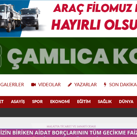
GALERILER
VIDEOLAR
YAZARLAR
SON DAKIKA
ET
ASAYIŞ
SPOR
EKONOMI
EĞITIM
SAĞLIK
DÜNYA