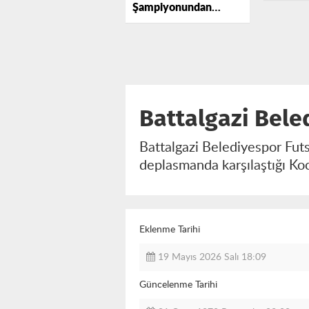
Şampiyonundan
Yok
Malatya’ya Geleceğe
Yatırım
Battalgazi Bele
Battalgazi Belediyespor Futs
deplasmanda karşılaştığı Koc
Eklenme Tarihi
19 Mayıs 2026 Salı 18:09
Güncelenme Tarihi