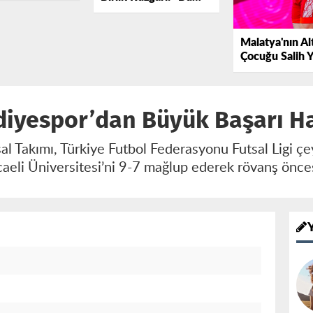
Birleşme
Gerçekleşecek"
Malatya'nın Al
Çocuğu Salih 
Yazıcı Avrupa'
Zirvesinde
diyespor’dan Büyük Başarı H
al Takımı, Türkiye Futbol Federasyonu Futsal Ligi çe
aeli Üniversitesi’ni 9-7 mağlup ederek rövanş önces