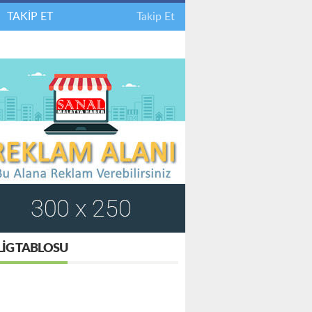
TAKİP ET
Takip Et
LIG TABLOSU