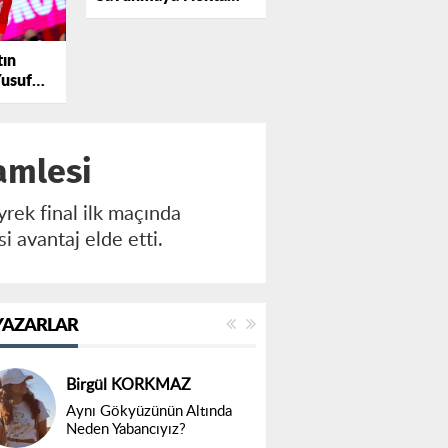
Atışı Transfer: Fadıl
Kocaoğlu
tın
Yusuf
nın
amlesi
yrek final ilk maçında
i avantaj elde etti.
YAZARLAR
Birgül KORKMAZ
Aynı Gökyüzünün Altında
Neden Yabancıyız?