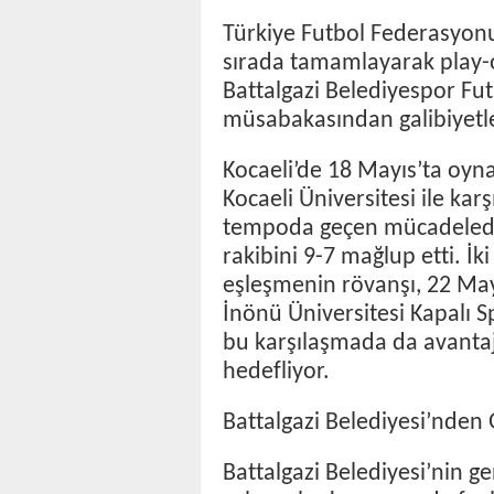
Türkiye Futbol Federasyonu
sırada tamamlayarak play-o
Battalgazi Belediyespor Futs
müsabakasından galibiyetle
Kocaeli’de 18 Mayıs’ta oyna
Kocaeli Üniversitesi ile kar
tempoda geçen mücadelede 
rakibini 9-7 mağlup etti. 
eşleşmenin rövanşı, 22 Ma
İnönü Üniversitesi Kapalı 
bu karşılaşmada da avantajı
hedefliyor.
Battalgazi Belediyesi’nden
Battalgazi Belediyesi’nin g