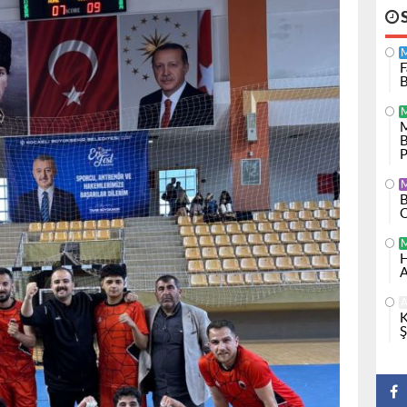
F
B
M
B
P
B
O
H
A
A
K
Ş