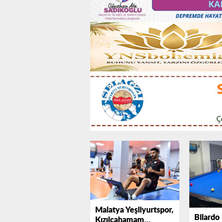
Malatya Yeşilyurtspor,
Bilardo
Kızılcahamam