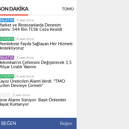
SON DAKIKA
TÜMÜ
MALATYA
3 saat önce
arket ve Restoranlarda Denetim
larmı: 544 Bin TL’lik Ceza Kesildi
GÜNDEM
4 saat önce
emlekete Fayda Sağlayan Her Hizmeti
estekliyoruz
MALATYA
4 saat önce
ekimhan’ın Çehresini Değiştirecek 1,5
ilyar Liralık Yatırım
GÜNDEM
4 saat önce
ayısı Üreticileri Alarm Verdi: “TMO
cilen Devreye Girmeli”
AĞLIK
5 saat önce
ene Alarmı Sürüyor: Basit Önlemler
ayat Kurtarıyor
BEĞEN
Beğen