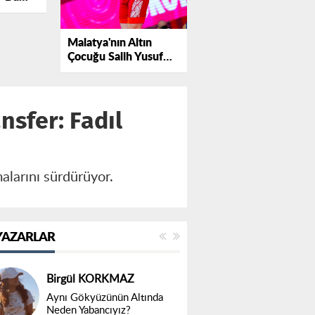
k"
Malatya'nın Altın
Çocuğu Salih Yusuf
Yazıcı Avrupa'nın
Zirvesinde
nsfer: Fadıl
alarını sürdürüyor.
YAZARLAR
Birgül KORKMAZ
Aynı Gökyüzünün Altında
Neden Yabancıyız?