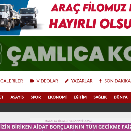
GALERILER
VIDEOLAR
YAZARLAR
SON DAKIKA
ET
ASAYIŞ
SPOR
EKONOMI
EĞITIM
SAĞLIK
DÜNYA