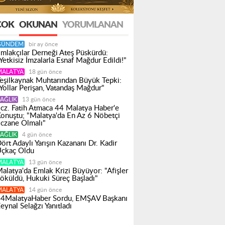
ÇOK
OKUNAN
YORUMLANAN
GÜNDEM
bir ay önce
mlakçılar Derneği Ateş Püskürdü:
Yetkisiz İmzalarla Esnaf Mağdur Edildi!"
MALATYA
18 gün önce
eşilkaynak Muhtarından Büyük Tepki:
Yollar Perişan, Vatandaş Mağdur"
AĞLIK
13 gün önce
cz. Fatih Atmaca 44 Malatya Haber'e
onuştu; "Malatya'da En Az 6 Nöbetçi
czane Olmalı"
AĞLIK
4 gün önce
ört Adaylı Yarışın Kazananı Dr. Kadir
çkaç Oldu
MALATYA
13 gün önce
alatya'da Emlak Krizi Büyüyor: "Afişler
öküldü, Hukuki Süreç Başladı"
MALATYA
14 gün önce
4MalatyaHaber Sordu, EMŞAV Başkanı
eynal Selağzı Yanıtladı