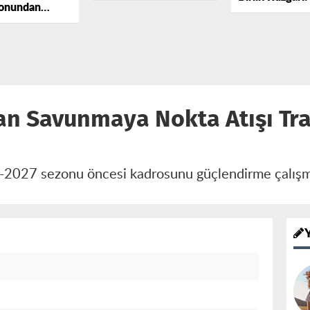
onundan
Birleşme
Yok
’ya Geleceğe
Gerçekleşece
an Savunmaya Nokta Atışı Tra
6-2027 sezonu öncesi kadrosunu güçlendirme çalışm