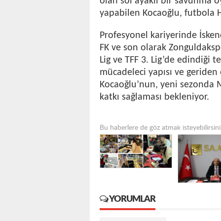
olan sol ayaklı bir savunma 
yapabilen Kocaoğlu, futbola H
Profesyonel kariyerinde İske
FK ve son olarak Zonguldakspo
Lig ve TFF 3. Lig’de edindiği 
mücadeleci yapısı ve geriden
Kocaoğlu’nun, yeni sezonda 
katkı sağlaması bekleniyor.
Bu haberlere de göz atmak isteyebilirsini
YORUMLAR