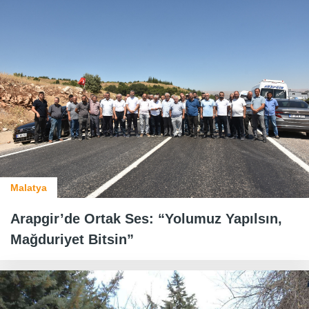
Malatya
Arapgir’de Ortak Ses: “Yolumuz Yapılsın,
Mağduriyet Bitsin”