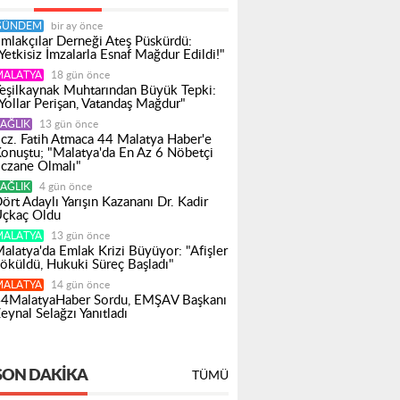
GÜNDEM
bir ay önce
mlakçılar Derneği Ateş Püskürdü:
Yetkisiz İmzalarla Esnaf Mağdur Edildi!"
MALATYA
18 gün önce
eşilkaynak Muhtarından Büyük Tepki:
Yollar Perişan, Vatandaş Mağdur"
AĞLIK
13 gün önce
cz. Fatih Atmaca 44 Malatya Haber'e
onuştu; "Malatya'da En Az 6 Nöbetçi
czane Olmalı"
AĞLIK
4 gün önce
ört Adaylı Yarışın Kazananı Dr. Kadir
çkaç Oldu
MALATYA
13 gün önce
alatya'da Emlak Krizi Büyüyor: "Afişler
öküldü, Hukuki Süreç Başladı"
MALATYA
14 gün önce
4MalatyaHaber Sordu, EMŞAV Başkanı
eynal Selağzı Yanıtladı
SON DAKIKA
TÜMÜ