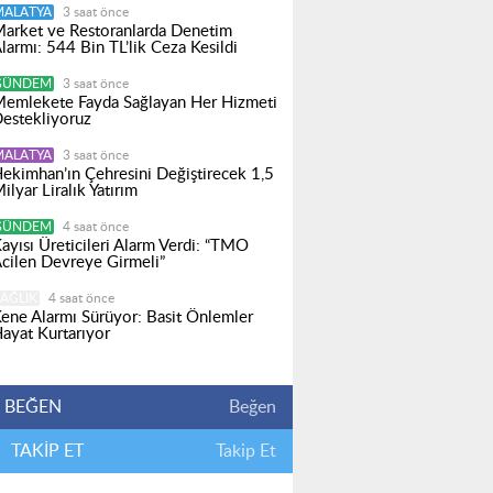
MALATYA
3 saat önce
arket ve Restoranlarda Denetim
larmı: 544 Bin TL’lik Ceza Kesildi
GÜNDEM
3 saat önce
emlekete Fayda Sağlayan Her Hizmeti
estekliyoruz
MALATYA
3 saat önce
ekimhan’ın Çehresini Değiştirecek 1,5
ilyar Liralık Yatırım
GÜNDEM
4 saat önce
ayısı Üreticileri Alarm Verdi: “TMO
cilen Devreye Girmeli”
AĞLIK
4 saat önce
ene Alarmı Sürüyor: Basit Önlemler
ayat Kurtarıyor
BEĞEN
Beğen
TAKİP ET
Takip Et