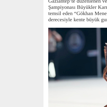
Gaziantep’te düzenlenen ve 
Şampiyonası Büyükler Karm
temsil eden “Gökhan Menekş
derecesiyle kente büyük gur