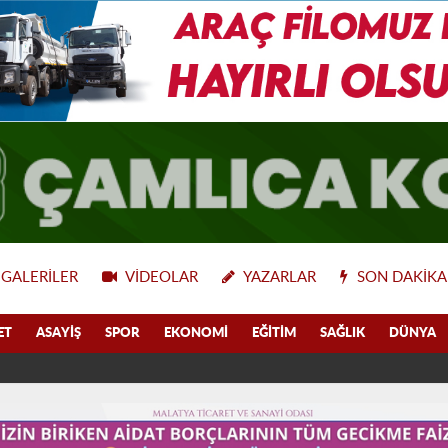
GALERILER
VIDEOLAR
YAZARLAR
SON DAKIKA
ET
ASAYIŞ
SPOR
EKONOMI
EĞITIM
SAĞLIK
DÜNYA