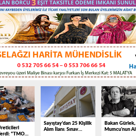
Sayıştay’dan 25 Kişilik
Bakan Gürlek,
reticileri
Alım İlanı: Sınav
Mumcu'nun Ail
Verdi: “TMO
Maratonu Eylül’de
Bir Araya Geli