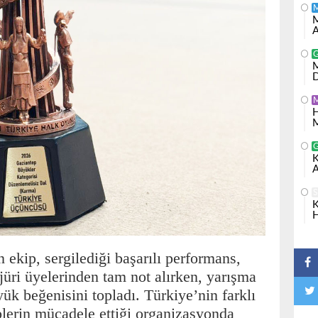
M
A
M
D
H
M
K
A
S
K
H
 ekip, sergilediği başarılı performans,
jüri üyelerinden tam not alırken, yarışma
ük beğenisini topladı. Türkiye’nin farklı
iplerin mücadele ettiği organizasyonda