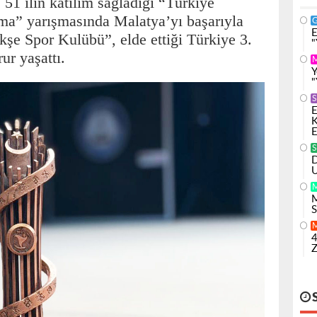
51 ilin katılım sağladığı “Türkiye
a” yarışmasında Malatya’yı başarıyla
E
e Spor Kulübü”, elde ettiği Türkiye 3.
"
ur yaşattı.
Y
"
S
E
K
E
S
D
U
M
S
4
Z