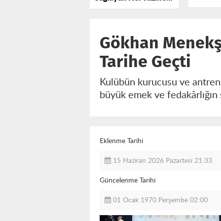
Acilen 
Destekliyoruz
Girmeli
Gökhan Menekşe
Tarihe Geçti
Kulübün kurucusu ve antrenö
büyük emek ve fedakârlığın 
Eklenme Tarihi
15 Haziran 2026 Pazartesi 21:33
Güncelenme Tarihi
01 Ocak 1970 Perşembe 02:00