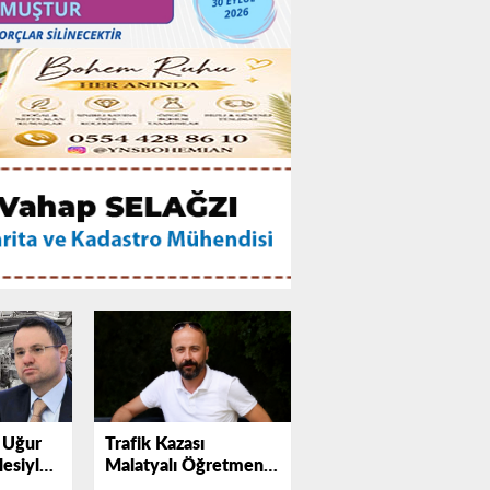
 Uğur
Trafik Kazası
esiyle
Malatyalı Öğretmeni
yor
Aramızdan Aldı