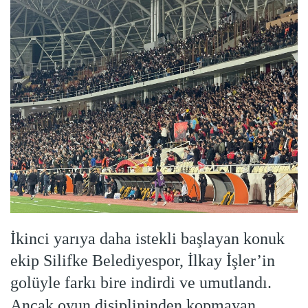
İkinci yarıya daha istekli başlayan konuk
ekip Silifke Belediyespor, İlkay İşler’in
golüyle farkı bire indirdi ve umutlandı.
Ancak oyun disiplininden kopmayan