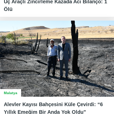
Üç Araçlı Zincirleme Kazada Acı Bilanço: 1
Ölü
Malatya
Alevler Kayısı Bahçesini Küle Çevirdi: “6
Yıllık Emeğim Bir Anda Yok Oldu”