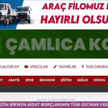
GALERILER
VIDEOLAR
YAZARLAR
SON DAKIKA
ET
ASAYIŞ
SPOR
EKONOMI
EĞITIM
SAĞLIK
DÜNYA