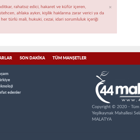
×
ditkar, rahatsız edici, hakaret ve küfür içeren,
ehcen, ahlaka aykırı, kişilik haklarına zarar verici ya da
her türlü mali, hukuki, cezai, idari sorumluluk içeriği
ARLAR
SON DAKIKA
TÜM MANŞETLER
aşam
ürkiye
eknoloji
efat edenler
Copyright © 2020 - Tüm ha
Yeşilkaynak Mahallesi Se
MALATYA