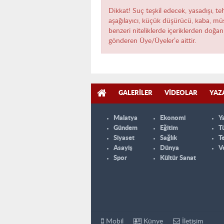
Dikkat! Suç teşkil edecek, yasadışı, teh
aşağılayıcı, küçük düşürücü, kaba, müst
benzeri niteliklerde içeriklerden doğan 
gönderen Üye/Üyeler’e aittir.
GALERILER
VIDEOLAR
YAZ
Malatya
Ekonomi
Y
Gündem
Eğitim
T
Siyaset
Sağlık
T
Asayiş
Dünya
V
Spor
Kültür Sanat
Mobil
Künye
İletişim