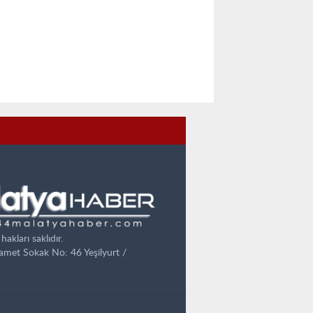
kları saklıdır.
lamet Sokak No: 46 Yeşilyurt /