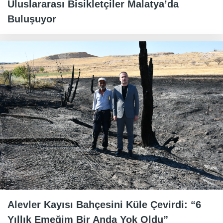
Uluslararası Bisikletçiler Malatya’da
Buluşuyor
Alevler Kayısı Bahçesini Küle Çevirdi: “6
Yıllık Emeğim Bir Anda Yok Oldu”