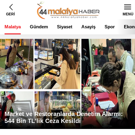
GERİ
MENÜ
Malatya
Gündem
Siyaset
Asayiş
Spor
Ekon
Market ve Restoranlarda Denetim Alarmı:
544 Bin TL’lik Ceza Kesildi