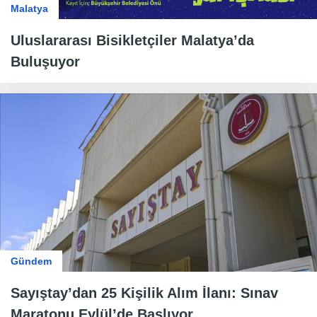
Malatya
Uluslararası Bisikletçiler Malatya’da
Buluşuyor
Gündem
Sayıştay’dan 25 Kişilik Alım İlanı: Sınav
Maratonu Eylül’de Başlıyor