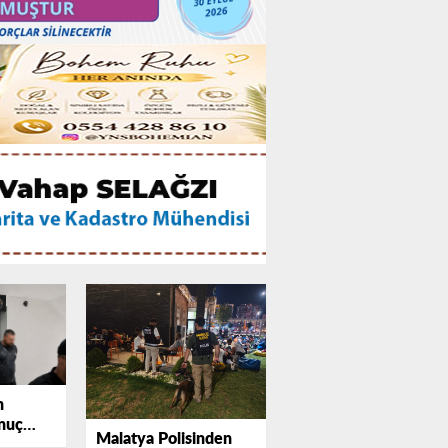
n
nuç
Malatya Polisinden
heli