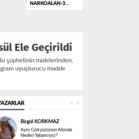
NARKOALAN-3
Uygulaması
ül Ele Geçirildi
klu şüphelinin midelerinden,
54 gram uyuşturucu madde
YAZARLAR
Birgül KORKMAZ
Aynı Gökyüzünün Altında
Neden Yabancıyız?