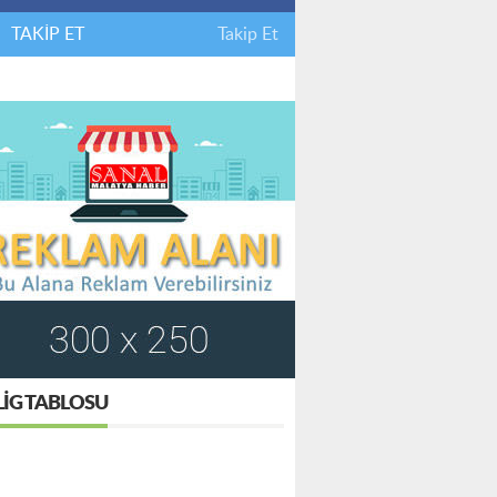
TAKİP ET
Takip Et
LIG TABLOSU