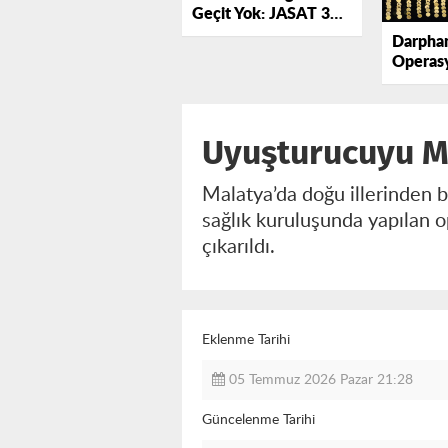
Geçit Yok: JASAT 3
Şüpheliyi Tutuklattı
Darphan
Operas
Malatya
Yakalan
Uyuşturucuyu Mi
Malatya’da doğu illerinden b
sağlık kuruluşunda yapılan 
çıkarıldı.
Eklenme Tarihi
05 Temmuz 2026 Pazar 21:28
Güncelenme Tarihi