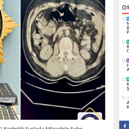
M
B
P
B
O
H
A
A
K
Ş
A
K