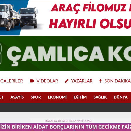
GALERILER
VIDEOLAR
YAZARLAR
SON DAKIKA
ET
ASAYIŞ
SPOR
EKONOMI
EĞITIM
SAĞLIK
DÜNYA