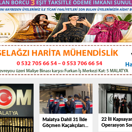
22 İli Kapsaya
Malatya Dahil 31 İlde
Operasyon So
Göçmen Kaçakçılarına
Verdi: 253 Şüp
Dev Operasyon