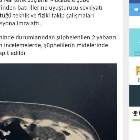
ü Narkotik Suçlarla Mücadele Şube
inden batı illerine uyuşturucu sevkiyatı
üğü teknik ve fiziki takip çalışmaları
syona imza attı.
ihinde durumlarından şüphelenilen 2 yabancı
n incelemelerde, şüphelilerin midelerinde
pit edildi