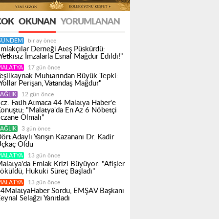
ÇOK
OKUNAN
YORUMLANAN
GÜNDEM
bir ay önce
mlakçılar Derneği Ateş Püskürdü:
Yetkisiz İmzalarla Esnaf Mağdur Edildi!"
MALATYA
17 gün önce
eşilkaynak Muhtarından Büyük Tepki:
Yollar Perişan, Vatandaş Mağdur"
AĞLIK
12 gün önce
cz. Fatih Atmaca 44 Malatya Haber'e
onuştu; "Malatya'da En Az 6 Nöbetçi
czane Olmalı"
AĞLIK
3 gün önce
ört Adaylı Yarışın Kazananı Dr. Kadir
çkaç Oldu
MALATYA
13 gün önce
alatya'da Emlak Krizi Büyüyor: "Afişler
öküldü, Hukuki Süreç Başladı"
MALATYA
13 gün önce
4MalatyaHaber Sordu, EMŞAV Başkanı
eynal Selağzı Yanıtladı