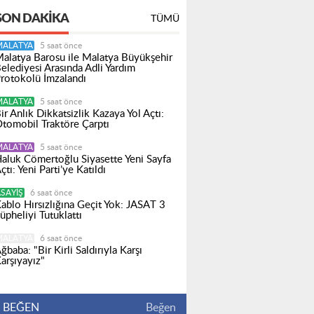
SON DAKIKA
TÜMÜ
MALATYA
5 saat önce
alatya Barosu ile Malatya Büyükşehir
elediyesi Arasında Adli Yardım
rotokolü İmzalandı
MALATYA
5 saat önce
ir Anlık Dikkatsizlik Kazaya Yol Açtı:
tomobil Traktöre Çarptı
MALATYA
5 saat önce
aluk Cömertoğlu Siyasette Yeni Sayfa
çtı: Yeni Parti’ye Katıldı
SAYIŞ
6 saat önce
ablo Hırsızlığına Geçit Yok: JASAT 3
üpheliyi Tutuklattı
MALATYA
6 saat önce
ğbaba: "Bir Kirli Saldırıyla Karşı
arşıyayız"
BEĞEN
Beğen