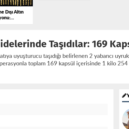
Gözaltında
e Dışı Altın
yonu:
’da 6 Şüpheli
dı
delerinde Taşıdılar: 169 Kaps
atıya uyuşturucu taşıdığı belirlenen 2 yabancı uyru
operasyonla toplam 169 kapsül içerisinde 1 kilo 2