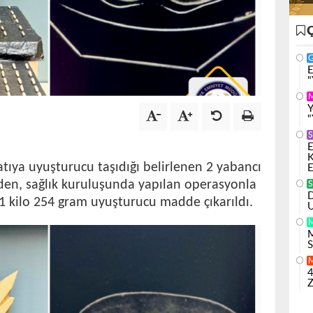
E
"
Y
"
S
E
K
tıya uyuşturucu taşıdığı belirlenen 2 yabancı
E
den, sağlık kuruluşunda yapılan operasyonla
S
D
1 kilo 254 gram uyuşturucu madde çıkarıldı.
U
M
S
4
Z