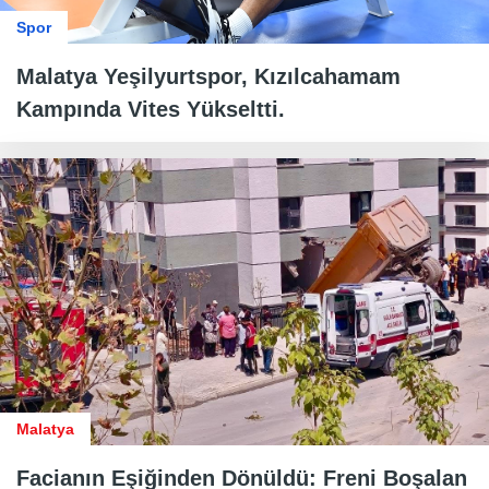
Spor
Malatya Yeşilyurtspor, Kızılcahamam
Kampında Vites Yükseltti.
Malatya
Facianın Eşiğinden Dönüldü: Freni Boşalan