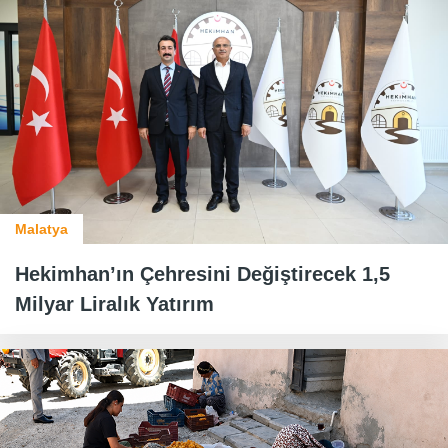
Malatya
Hekimhan’ın Çehresini Değiştirecek 1,5
Milyar Liralık Yatırım