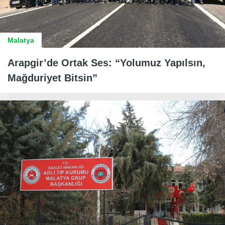
Malatya
Arapgir’de Ortak Ses: “Yolumuz Yapılsın,
Mağduriyet Bitsin”