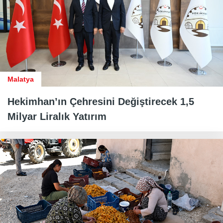
Malatya
Hekimhan’ın Çehresini Değiştirecek 1,5
Milyar Liralık Yatırım