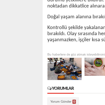
durumu yetkililere bildirdi
noktadan dikkatlice alınara
Doğal yaşam alanına bırakı
Kontrollü şekilde yakalana
bırakıldı. Olay sırasında 
yaşanmazken, işçiler kısa s
Bu haberlere de göz atmak isteyebilirsini
YORUMLAR
Yorum Gönder
0