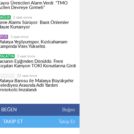
ayısı Üreticileri Alarm Verdi: “TMO
cilen Devreye Girmeli”
AĞLIK
2 saat sonra
ene Alarmı Sürüyor: Basit Önlemler
ayat Kurtarıyor
SPOR
3 saat önce
alatya Yeşilyurtspor, Kızılcahamam
ampında Vites Yükseltti.
MALATYA
5 saat önce
acianın Eşiğinden Dönüldü: Freni
oşalan Kamyon TOKİ Konutlarına Girdi
MALATYA
21 saat önce
alatya Barosu ile Malatya Büyükşehir
elediyesi Arasında Adli Yardım
rotokolü İmzalandı
BEĞEN
Beğen
TAKİP ET
Takip Et