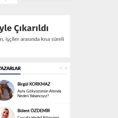
i’ye
le Çıkarıldı
 işçiler arasında kısa süreli
YAZARLAR
Birgül KORKMAZ
Aynı Gökyüzünün Altında
Neden Yabancıyız?
Bülent ÖZDEMİR
Çocuğa Hedef Bilincinin