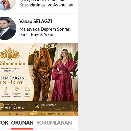
Kazandırılması ve Avantajları
Vahap SELAĞZI
Malatya’da Deprem Sonrası
İkinci Büyük Yıkım:
Belirsizlik ve Mağduriyet
ÇOK
OKUNAN
YORUMLANAN