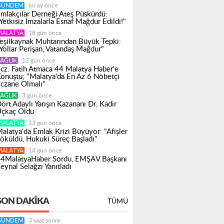
GÜNDEM
bir ay önce
mlakçılar Derneği Ateş Püskürdü:
Yetkisiz İmzalarla Esnaf Mağdur Edildi!"
MALATYA
18 gün önce
eşilkaynak Muhtarından Büyük Tepki:
Yollar Perişan, Vatandaş Mağdur"
AĞLIK
12 gün önce
cz. Fatih Atmaca 44 Malatya Haber'e
onuştu; "Malatya'da En Az 6 Nöbetçi
czane Olmalı"
AĞLIK
3 gün önce
ört Adaylı Yarışın Kazananı Dr. Kadir
çkaç Oldu
MALATYA
13 gün önce
alatya'da Emlak Krizi Büyüyor: "Afişler
öküldü, Hukuki Süreç Başladı"
MALATYA
14 gün önce
4MalatyaHaber Sordu, EMŞAV Başkanı
eynal Selağzı Yanıtladı
SON DAKIKA
TÜMÜ
GÜNDEM
3 saat sonra