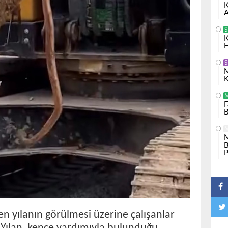
K
A
S
K
H
M
K
F
B
M
B
P
en yılanın görülmesi üzerine çalışanlar