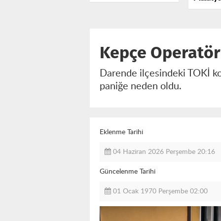
Boşalan Kamyon
Belediy
TOKİ Konutlarına
Adli Ya
Girdi
İmzalan
Kepçe Operatörü
Darende ilçesindeki TOKİ konu
paniğe neden oldu.
Eklenme Tarihi
04 Haziran 2026 Perşembe 20:16
Güncelenme Tarihi
01 Ocak 1970 Perşembe 02:00