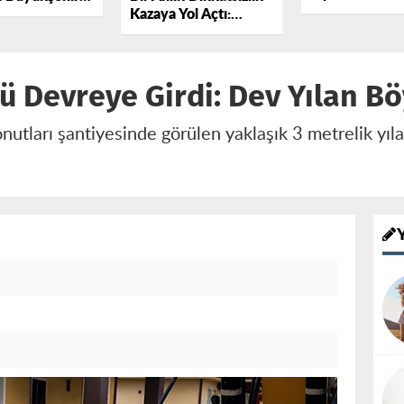
Açtı: Yeni Part
Kazaya Yol Açtı:
esi Arasında
Katıldı
Otomobil Traktöre
rdım Protokolü
Çarptı
dı
 Devreye Girdi: Dev Yılan Böy
tları şantiyesinde görülen yaklaşık 3 metrelik yılan,