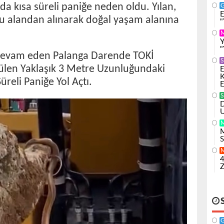
ında kısa süreli paniğe neden oldu. Yılan,
E
u alandan alınarak doğal yaşam alanına
"
Y
"
 devam eden Palanga Darende TOKİ
S
ülen Yaklaşık 3 Metre Uzunluğundaki
E
K
Süreli Paniğe Yol Açtı.
E
S
D
U
M
S
4
Z