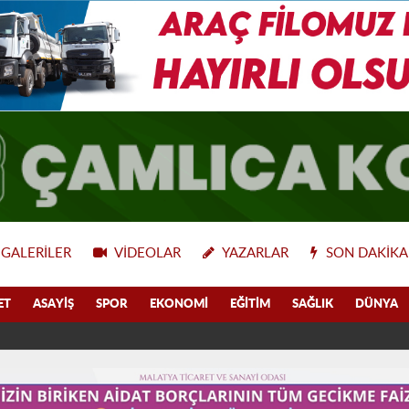
GALERILER
VIDEOLAR
YAZARLAR
SON DAKIKA
ET
ASAYIŞ
SPOR
EKONOMI
EĞITIM
SAĞLIK
DÜNYA