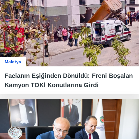
Malatya
Facianın Eşiğinden Dönüldü: Freni Boşalan
Kamyon TOKİ Konutlarına Girdi