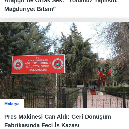
Arapgir’de Ortak Ses: “Yolumuz Yapılsın,
Mağduriyet Bitsin”
Malatya
Pres Makinesi Can Aldı: Geri Dönüşüm
Fabrikasında Feci İş Kazası