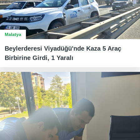
Malatya
Beylerderesi Viyadüğü'nde Kaza 5 Araç
Birbirine Girdi, 1 Yaralı