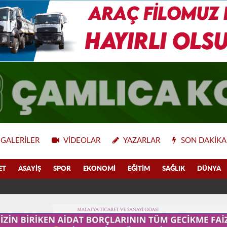
GALERILER
VIDEOLAR
YAZARLAR
SON DAKIKA
ET
ASAYIŞ
SPOR
EKONOMI
EĞITIM
SAĞLIK
DÜNYA