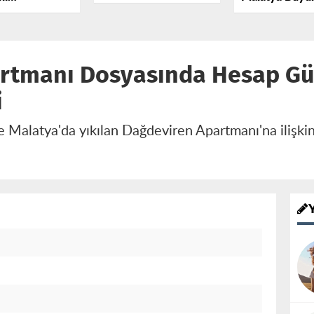
Boşalan Kamyon
recek 1,5
Belediyesi Ara
TOKİ Konutlarına
iralık Yatırım
Adli Yardım Pr
Girdi
İmzalandı
rtmanı Dosyasında Hesap Gü
i
Malatya'da yıkılan Dağdeviren Apartmanı'na ilişkin 