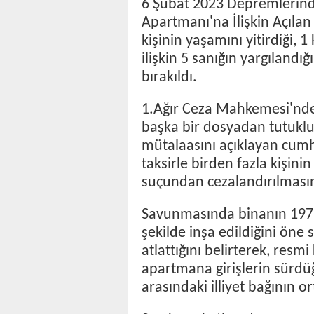
6 Şubat 2023 Depremlerind
Apartmanı'na İlişkin Açıla
kişinin yaşamını yitirdiği, 
ilişkin 5 sanığın yargılandı
bırakıldı.
1.Ağır Ceza Mahkemesi'nde
başka bir dosyadan tutuklu
mütalaasını açıklayan cumhur
taksirle birden fazla kişi
suçundan cezalandırılmasını
Savunmasında binanın 1975
şekilde inşa edildiğini öne 
atlattığını belirterek, res
apartmana girişlerin sürdü
arasındaki illiyet bağının or