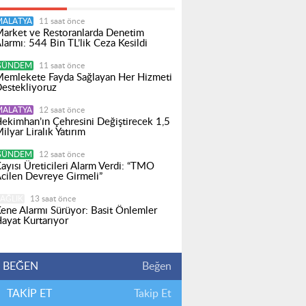
MALATYA
11 saat önce
arket ve Restoranlarda Denetim
larmı: 544 Bin TL’lik Ceza Kesildi
GÜNDEM
11 saat önce
emlekete Fayda Sağlayan Her Hizmeti
estekliyoruz
MALATYA
12 saat önce
ekimhan’ın Çehresini Değiştirecek 1,5
ilyar Liralık Yatırım
GÜNDEM
12 saat önce
ayısı Üreticileri Alarm Verdi: “TMO
cilen Devreye Girmeli”
AĞLIK
13 saat önce
ene Alarmı Sürüyor: Basit Önlemler
ayat Kurtarıyor
BEĞEN
Beğen
TAKİP ET
Takip Et