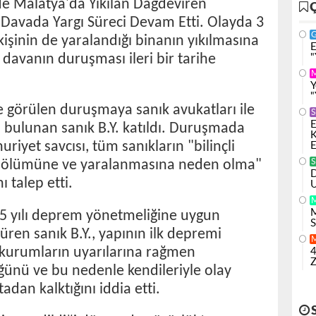
e Malatya'da Yıkılan Dağdeviren
n Davada Yargı Süreci Devam Etti. Olayda 3
1 kişinin de yaralandığı binanın yıkılmasına
E
ğı davanın duruşması ileri bir tarihe
"
Y
"
 görülen duruşmaya sanık avukatları ile
S
E
 bulunan sanık B.Y. katıldı. Duruşmada
K
iyet savcısı, tüm sanıkların "bilinçli
E
nin ölümüne ve yaralanmasına neden olma"
S
D
 talep etti.
U
M
 yılı deprem yönetmeliğine uygun
S
süren sanık B.Y., yapının ilk depremi
mi kurumların uyarılarına rağmen
4
Z
ğünü ve bu nedenle kendileriyle olay
tadan kalktığını iddia etti.