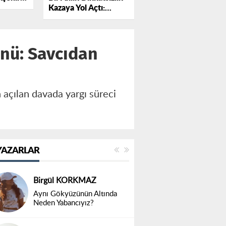
Kazaya Yol Açtı:
sında
Otomobil Traktöre
otokolü
Çarptı
nü: Savcıdan
açılan davada yargı süreci
YAZARLAR
Birgül KORKMAZ
Aynı Gökyüzünün Altında
Neden Yabancıyız?