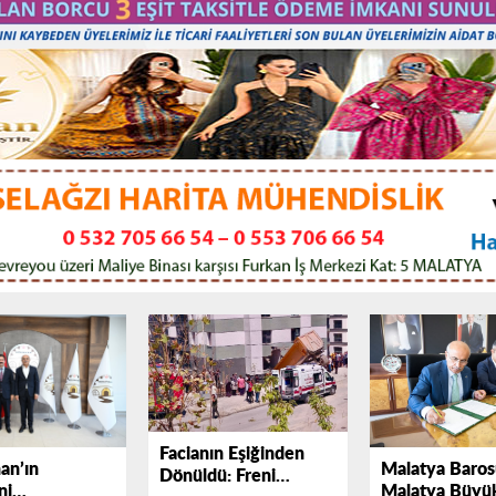
Facianın Eşiğinden
an’ın
Malatya Barosu
Dönüldü: Freni
ni
Malatya Büyük