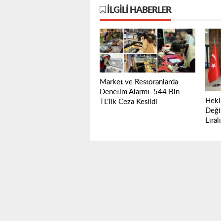
İLGILI HABERLER
Market ve Restoranlarda
Denetim Alarmı: 544 Bin
Heki
TL’lik Ceza Kesildi
Deği
Liral