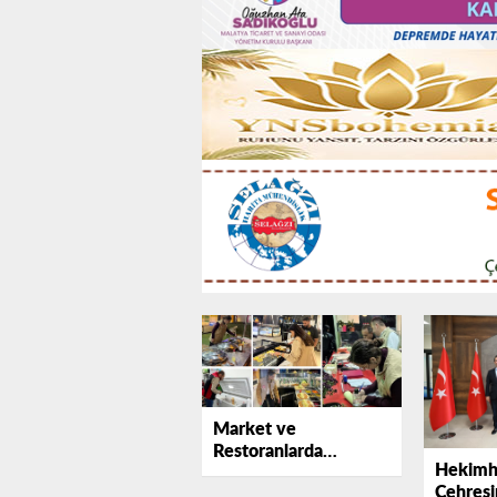
Market ve
Restoranlarda
Hekimh
Denetim Alarmı: 544
Çehresi
Bin TL’lik Ceza Kesildi