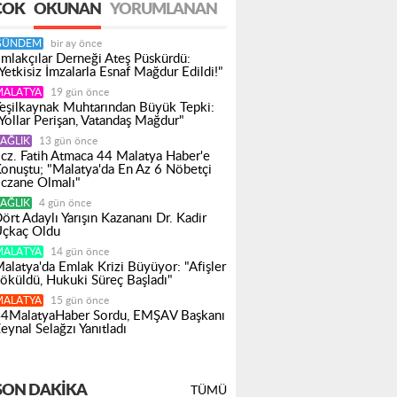
ÇOK
OKUNAN
YORUMLANAN
GÜNDEM
bir ay önce
mlakçılar Derneği Ateş Püskürdü:
Yetkisiz İmzalarla Esnaf Mağdur Edildi!"
MALATYA
19 gün önce
eşilkaynak Muhtarından Büyük Tepki:
Yollar Perişan, Vatandaş Mağdur"
AĞLIK
13 gün önce
cz. Fatih Atmaca 44 Malatya Haber'e
onuştu; "Malatya'da En Az 6 Nöbetçi
czane Olmalı"
AĞLIK
4 gün önce
ört Adaylı Yarışın Kazananı Dr. Kadir
çkaç Oldu
MALATYA
14 gün önce
alatya'da Emlak Krizi Büyüyor: "Afişler
öküldü, Hukuki Süreç Başladı"
MALATYA
15 gün önce
4MalatyaHaber Sordu, EMŞAV Başkanı
eynal Selağzı Yanıtladı
SON DAKIKA
TÜMÜ