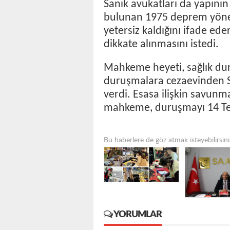
Sanık avukatları da yapını
bulunan 1975 deprem yöne
yetersiz kaldığını ifade e
dikkate alınmasını istedi.
Mahkeme heyeti, sağlık du
duruşmalara cezaevinden SE
verdi. Esasa ilişkin savunma
mahkeme, duruşmayı 14 Te
Bu haberlere de göz atmak isteyebilirsini
YORUMLAR