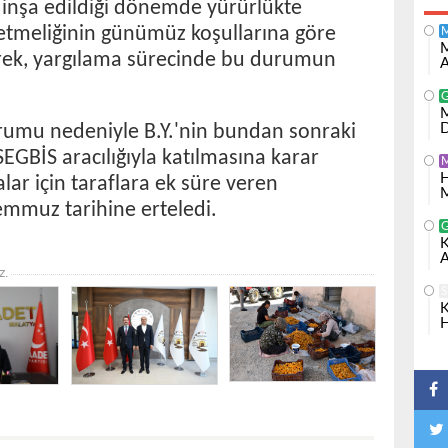
n inşa edildiği dönemde yürürlükte
tmeliğinin günümüz koşullarına göre
M
derek, yargılama sürecinde bu durumun
A
M
rumu nedeniyle B.Y.'nin bundan sonraki
D
GBİS aracılığıyla katılmasına karar
H
lar için taraflara ek süre veren
M
mmuz tarihine erteledi.
K
A
z.
S
K
H