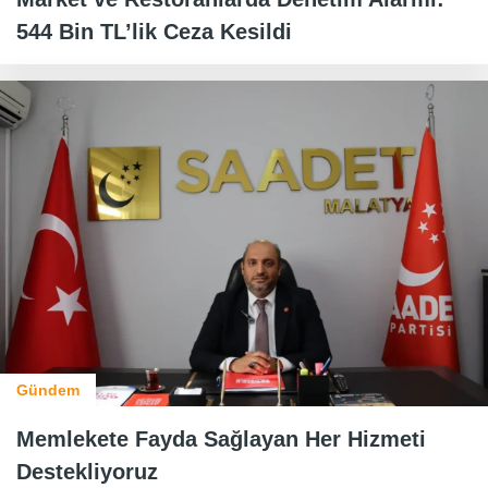
544 Bin TL’lik Ceza Kesildi
Gündem
Memlekete Fayda Sağlayan Her Hizmeti
Destekliyoruz