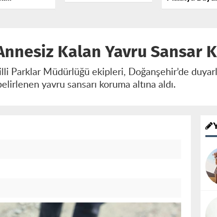
Boşalan Kamyon
recek 1,5
Belediyesi Ara
TOKİ Konutlarına
iralık Yatırım
Adli Yardım Pr
Girdi
İmzalandı
Annesiz Kalan Yavru Sansar 
i Parklar Müdürlüğü ekipleri, Doğanşehir’de duyarlı
belirlenen yavru sansarı koruma altına aldı.