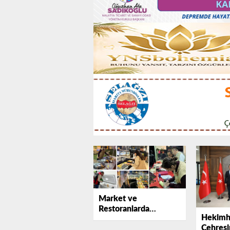
Market ve
Restoranlarda
Hekimh
Denetim Alarmı: 544
Çehresi
Bin TL’lik Ceza Kesildi