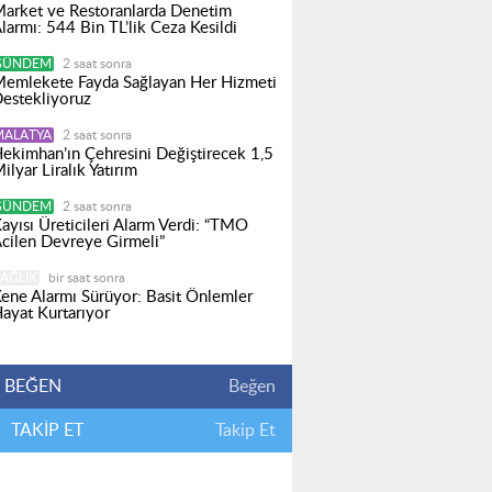
arket ve Restoranlarda Denetim
larmı: 544 Bin TL’lik Ceza Kesildi
GÜNDEM
2 saat sonra
emlekete Fayda Sağlayan Her Hizmeti
estekliyoruz
MALATYA
2 saat sonra
ekimhan’ın Çehresini Değiştirecek 1,5
ilyar Liralık Yatırım
GÜNDEM
2 saat sonra
ayısı Üreticileri Alarm Verdi: “TMO
cilen Devreye Girmeli”
AĞLIK
bir saat sonra
ene Alarmı Sürüyor: Basit Önlemler
ayat Kurtarıyor
BEĞEN
Beğen
TAKİP ET
Takip Et