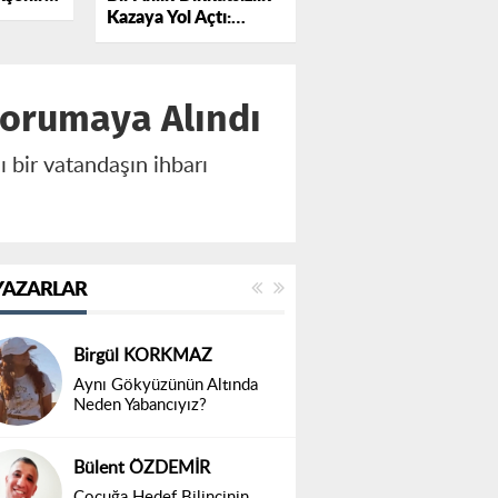
Kazaya Yol Açtı:
sında
Otomobil Traktöre
otokolü
Çarptı
Korumaya Alındı
 bir vatandaşın ihbarı
YAZARLAR
Birgül KORKMAZ
Aynı Gökyüzünün Altında
Neden Yabancıyız?
Bülent ÖZDEMİR
Çocuğa Hedef Bilincinin