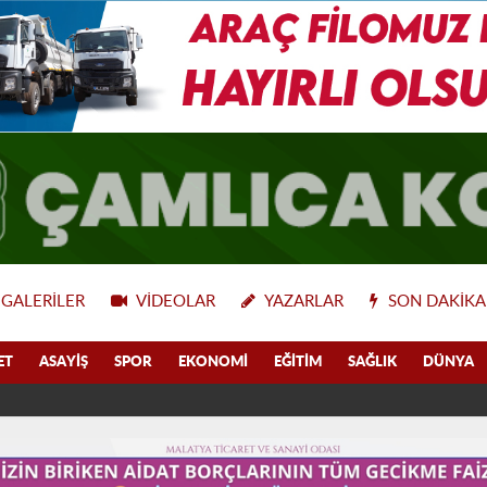
GALERILER
VIDEOLAR
YAZARLAR
SON DAKIKA
ET
ASAYIŞ
SPOR
EKONOMI
EĞITIM
SAĞLIK
DÜNYA