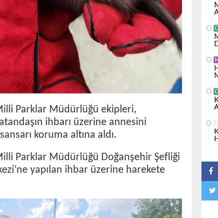
M
A
M
D
H
M
K
A
li Parklar Müdürlüğü ekipleri,
vatandaşın ihbarı üzerine annesini
S
K
 sansarı koruma altına aldı.
H
lli Parklar Müdürlüğü Doğanşehir Şefliği
rkezi’ne yapılan ihbar üzerine harekete