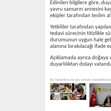
Edinilen bilgilere göre, du
yavru sansarın annesini kay
ekipler tarafından teslim a
Yetkililer tarafından yapıl
tedavi sürecinin titizlikle s
durumunun uygun hale gel
alanına bırakılacağı ifade ed
Açıklamada ayrıca doğaya v
duyarlılıktan dolayı vatand
Bu haberlere de göz atmak isteyebilirsini