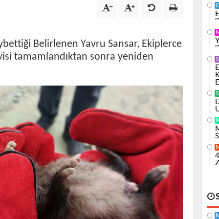
E
"
Y
ettiği Belirlenen Yavru Sansar, Ekiplerce
"
avisi tamamlandıktan sonra yeniden
S
E
K
E
S
D
U
M
S
4
Z