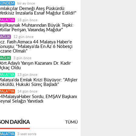
GÜNDEM
bir ay önce
mlakçılar Derneği Ateş Püskürdü:
Yetkisiz İmzalarla Esnaf Mağdur Edildi!"
MALATYA
18 gün önce
eşilkaynak Muhtarından Büyük Tepki:
Yollar Perişan, Vatandaş Mağdur"
AĞLIK
12 gün önce
cz. Fatih Atmaca 44 Malatya Haber'e
onuştu; "Malatya'da En Az 6 Nöbetçi
czane Olmalı"
AĞLIK
3 gün önce
ört Adaylı Yarışın Kazananı Dr. Kadir
çkaç Oldu
MALATYA
13 gün önce
alatya'da Emlak Krizi Büyüyor: "Afişler
öküldü, Hukuki Süreç Başladı"
MALATYA
14 gün önce
4MalatyaHaber Sordu, EMŞAV Başkanı
eynal Selağzı Yanıtladı
SON DAKIKA
TÜMÜ
MALATYA
3 saat sonra