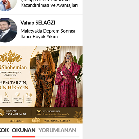
Kazandırılması ve Avantajları
Vahap SELAĞZI
Malatya’da Deprem Sonrası
İkinci Büyük Yıkım:
Belirsizlik ve Mağduriyet
ÇOK
OKUNAN
YORUMLANAN