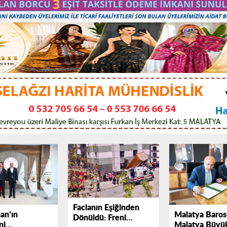
Facianın Eşiğinden
an’ın
Malatya Barosu
Dönüldü: Freni
ni
Malatya Büyük