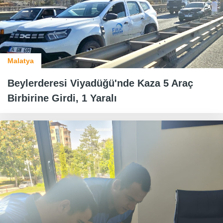
Malatya
Beylerderesi Viyadüğü'nde Kaza 5 Araç
Birbirine Girdi, 1 Yaralı