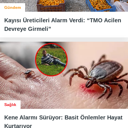
Gündem
Kayısı Üreticileri Alarm Verdi: “TMO Acilen
Devreye Girmeli”
Sağlık
Kene Alarmı Sürüyor: Basit Önlemler Hayat
Kurtarıyor