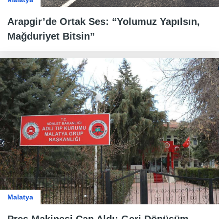
Arapgir’de Ortak Ses: “Yolumuz Yapılsın,
Mağduriyet Bitsin”
Malatya
Pres Makinesi Can Aldı: Geri Dönüşüm