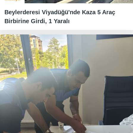
Beylerderesi Viyadüğü'nde Kaza 5 Araç
Birbirine Girdi, 1 Yaralı