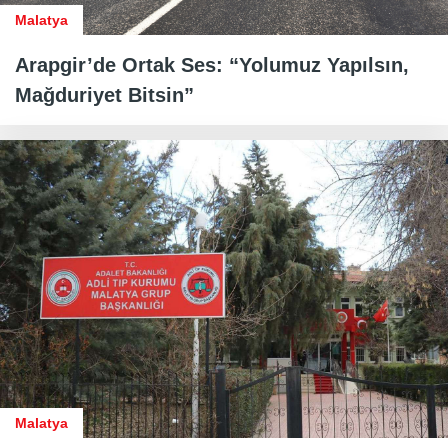
Malatya
Arapgir’de Ortak Ses: “Yolumuz Yapılsın,
Mağduriyet Bitsin”
Malatya