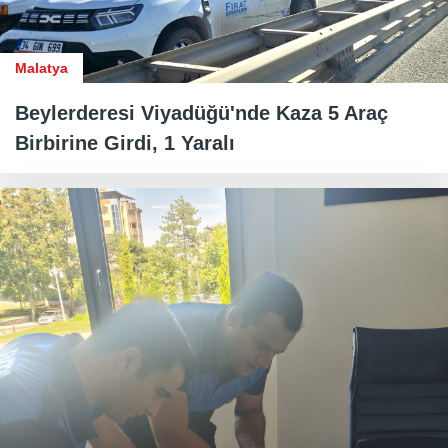
Malatya
Beylerderesi Viyadüğü'nde Kaza 5 Araç
Birbirine Girdi, 1 Yaralı