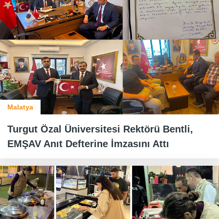
Malatya
Turgut Özal Üniversitesi Rektörü Bentli,
EMŞAV Anıt Defterine İmzasını Attı