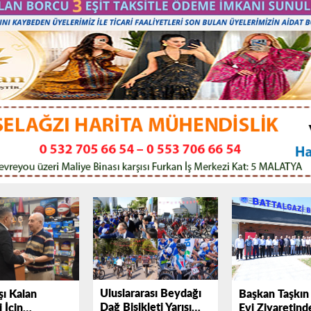
Uluslararası Beydağı
şı Kalan
Başkan Taşkın
Dağ Bisikleti Yarışı
i İçin
Evi Ziyaretind