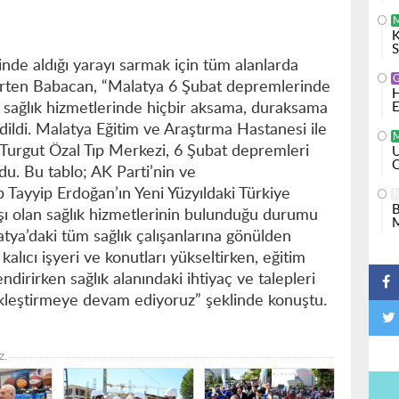
K
S
nde aldığı yarayı sarmak için tüm alanlarda
lirten Babacan, “Malatya 6 Şubat depremlerinde
H
E
 sağlık hizmetlerinde hiçbir aksama, duraksama
ildi. Malatya Eğitim ve Araştırma Hastanesi ile
 Turgut Özal Tıp Merkezi, 6 Şubat depremleri
U
C
du. Bu tablo; AK Parti’nin ve
ayyip Erdoğan’ın Yeni Yüzyıldaki Türkiye
B
ı olan sağlık hizmetlerinin bulunduğu durumu
M
tya’daki tüm sağlık çalışanlarına gönülden
alıcı işyeri ve konutları yükseltirken, eğitim
ndirirken sağlık alanındaki ihtiyaç ve talepleri
ekleştirmeye devam ediyoruz” şeklinde konuştu.
z.