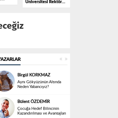
Üniversitesi Rektörü
la Bir
Bentli, EMŞAV Anıt
Defterine İmzasını
Attı
eceğiz
YAZARLAR
Birgül KORKMAZ
Aynı Gökyüzünün Altında
Neden Yabancıyız?
Bülent ÖZDEMİR
Çocuğa Hedef Bilincinin
Kazandırılması ve Avantajları