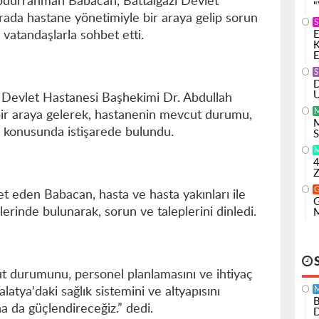
Abdurrahman Babacan, Battalgazi Devlet
"
rada hastane yönetimiyle bir araya gelip sorun
S
E
i vatandaşlarla sohbet etti.
K
E
S
D
U
zi Devlet Hastanesi Başhekimi Dr. Abdullah
bir araya gelerek, hastanenin mevcut durumu,
M
eri konusunda istişarede bulundu.
S
4
Z
et eden Babacan, hasta ve hasta yakınları ile
G
lerinde bulunarak, sorun ve taleplerini dinledi.
M
 durumunu, personel planlamasını ve ihtiyaç
latya'daki sağlık sistemini ve altyapısını
B
a da güçlendireceğiz.” dedi.
D