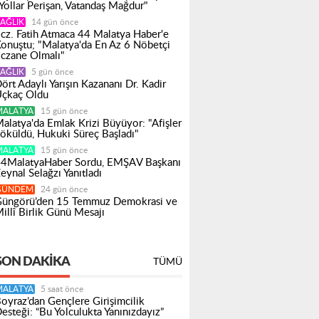
Yollar Perişan, Vatandaş Mağdur"
AĞLIK
14 gün önce
cz. Fatih Atmaca 44 Malatya Haber'e
onuştu; "Malatya'da En Az 6 Nöbetçi
czane Olmalı"
AĞLIK
5 gün önce
ört Adaylı Yarışın Kazananı Dr. Kadir
çkaç Oldu
MALATYA
15 gün önce
alatya'da Emlak Krizi Büyüyor: "Afişler
öküldü, Hukuki Süreç Başladı"
MALATYA
15 gün önce
4MalatyaHaber Sordu, EMŞAV Başkanı
eynal Selağzı Yanıtladı
GÜNDEM
24 gün önce
üngörü’den 15 Temmuz Demokrasi ve
illî Birlik Günü Mesajı
SON DAKIKA
TÜMÜ
MALATYA
5 saat önce
oyraz’dan Gençlere Girişimcilik
esteği: “Bu Yolculukta Yanınızdayız”