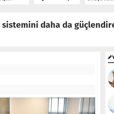
Coşkulu Kortejle Start
lu’ndan
Mahalle Halkıy
Aldı
Talep
Araya Geldi
 sistemini daha da güçlendir