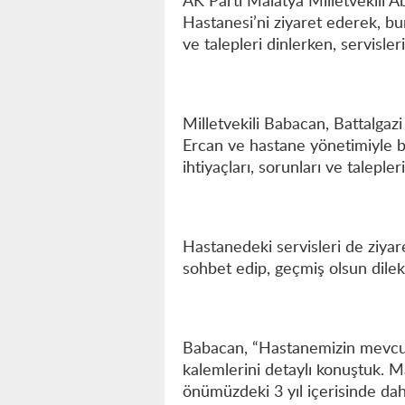
AK Parti Malatya Milletvekili 
Hastanesi’ni ziyaret ederek, bu
ve talepleri dinlerken, servisler
Milletvekili Babacan, Battalga
Ercan ve hastane yönetimiyle 
ihtiyaçları, sorunları ve talepl
Hastanedeki servisleri de ziyar
sohbet edip, geçmiş olsun dilek
Babacan, “Hastanemizin mevcut
kalemlerini detaylı konuştuk. Ma
önümüzdeki 3 yıl içerisinde dah