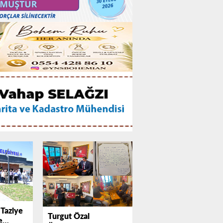
 Taziye
Turgut Özal
e