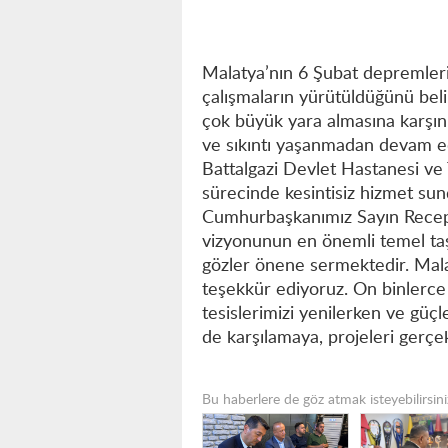
Malatya’nın 6 Şubat depremleri
çalışmaların yürütüldüğünü be
çok büyük yara almasına karşın
ve sıkıntı yaşanmadan devam ed
Battalgazi Devlet Hastanesi ve
sürecinde kesintisiz hizmet sun
Cumhurbaşkanımız Sayın Recep T
vizyonunun en önemli temel taş
gözler önene sermektedir. Mala
teşekkür ediyoruz. On binlerce k
tesislerimizi yenilerken ve güçle
de karşılamaya, projeleri gerç
Bu haberlere de göz atmak isteyebilirsini