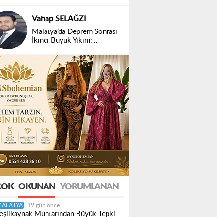
Vahap SELAĞZI
Malatya’da Deprem Sonrası
İkinci Büyük Yıkım:
Belirsizlik ve Mağduriyet
ÇOK
OKUNAN
YORUMLANAN
MALATYA
19 gün önce
eşilkaynak Muhtarından Büyük Tepki: