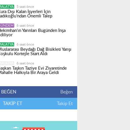
MALATYA
5 saat önce
ura Dışı Kalan İşyerleri İçin
adıkoğlu’ndan Önemli Talep
GÜNDEM
6 saat önce
ekimhan'ın Yarınları Bugünden İnşa
diliyor
MALATYA
6 saat önce
luslararası Beydağı Dağ Bisikleti Yarışı
oşkulu Kortejle Start Aldı
MALATYA
6 saat önce
aşkan Taşkın Taziye Evi Ziyaretinde
ahalle Halkıyla Bir Araya Geldi
BEĞEN
Beğen
TAKİP ET
Takip Et