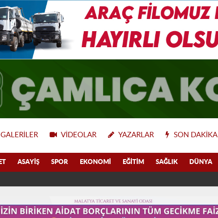
GALERILER
VIDEOLAR
YAZARLAR
SON DAKIKA
ET
ASAYIŞ
SPOR
EKONOMI
EĞITIM
SAĞLIK
DÜNYA