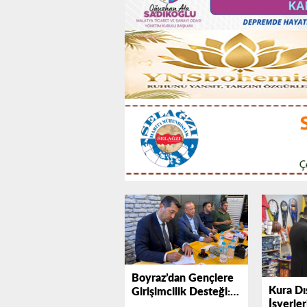
Boyraz’dan Gençlere
Kura Dı
Girişimcilik Desteği:
İşyerler
“Bu Yolculukta