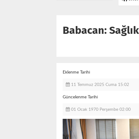
Sadıkoğ
Yanınızdayız”
Önemli 
Babacan: Sağlık
Eklenme Tarihi
11 Temmuz 2025 Cuma 15:02
Güncelenme Tarihi
01 Ocak 1970 Perşembe 02:00