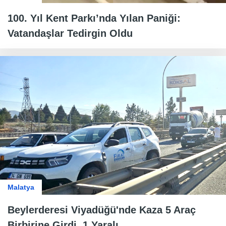
100. Yıl Kent Parkı’nda Yılan Paniği:
Vatandaşlar Tedirgin Oldu
Malatya
Beylerderesi Viyadüğü'nde Kaza 5 Araç
Birbirine Girdi, 1 Yaralı