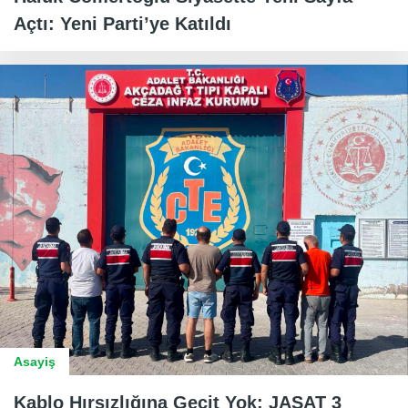
Açtı: Yeni Parti’ye Katıldı
Asayiş
Kablo Hırsızlığına Geçit Yok: JASAT 3